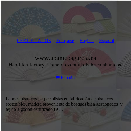
CERTIFICADOS
Française
English
Español
www.abanicosgarcia.es
Hand fan factory. Usine d´eventails.Fabrica abanicos
Español
Fabrica abanicos , especialistas en fabricación de abanicos
sostenibles, madera proveniente de bosques bien gestionados y
tejido algodón certificado BCI.